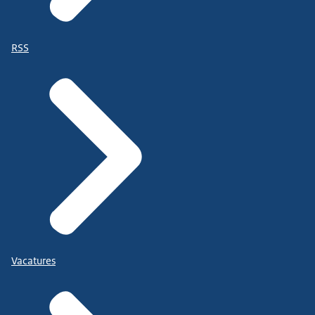
RSS
Vacatures