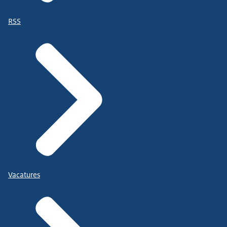
RSS
Vacatures