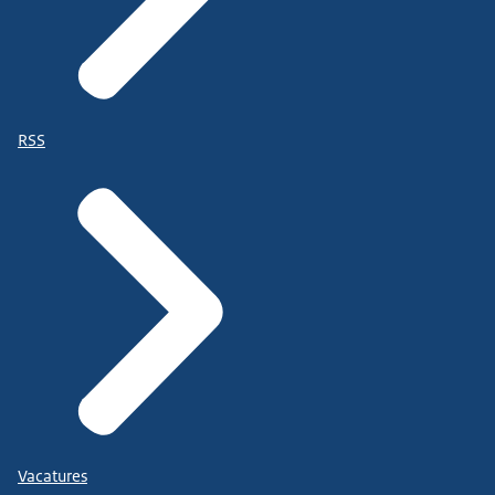
RSS
Vacatures