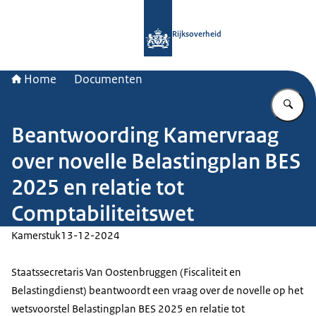
Naar de homepage van Rijksoverheid
Rijksoverheid
Home
Documenten
Vu
Beantwoording Kamervraag
over novelle Belastingplan BES
2025 en relatie tot
Comptabiliteitswet
Kamerstuk
13-12-2024
Staatssecretaris Van Oostenbruggen (Fiscaliteit en
Belastingdienst) beantwoordt een vraag over de novelle op het
wetsvoorstel Belastingplan BES 2025 en relatie tot