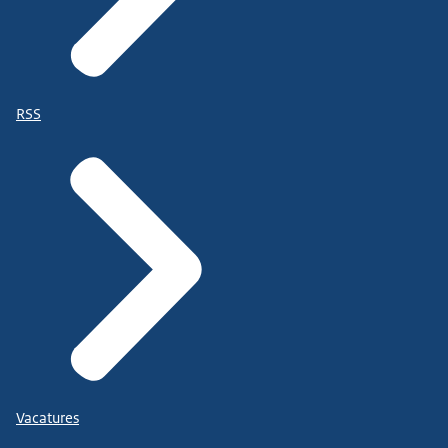
RSS
Vacatures