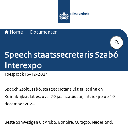
Naar de homepage van Rijksoverheid
Rijksoverheid
Home
Documenten
Vu
Speech staatssecretaris Szabó
Interexpo
Toespraak
16-12-2024
Speech Zsolt Szabó, staatssecretaris Digitalisering en
Koninkrijksrelaties, over 70 jaar statuut bij Interexpo op 10
december 2024.
Beste aanwezigen uit Aruba, Bonaire, Curaçao, Nederland,