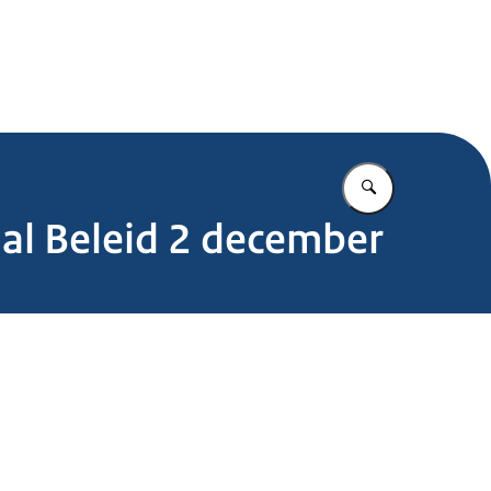
.nl
Vul in wat u z
al Beleid 2 december