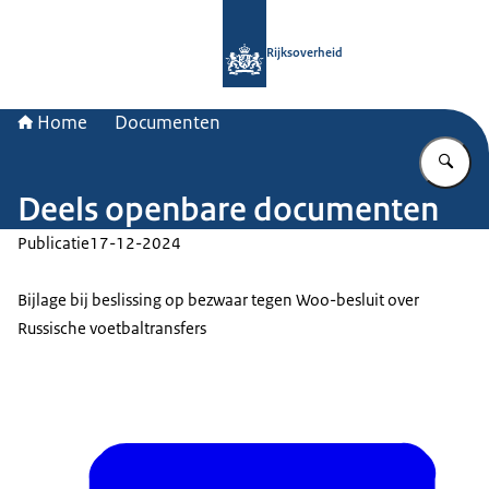
Naar de homepage van Rijksoverheid
Rijksoverheid
Home
Documenten
Vu
Deels openbare documenten
Publicatie
17-12-2024
Bijlage bij beslissing op bezwaar tegen Woo-besluit over
Russische voetbaltransfers