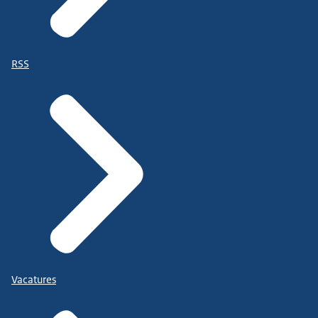
RSS
Vacatures