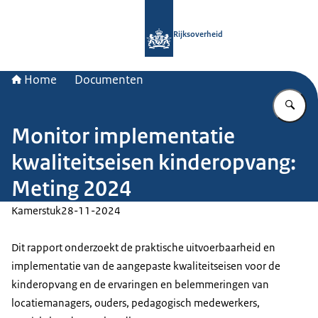
Naar de homepage van Rijksoverheid
Rijksoverheid
Home
Documenten
Vu
Monitor implementatie
kwaliteitseisen kinderopvang:
Meting 2024
Kamerstuk
28-11-2024
Dit rapport onderzoekt de praktische uitvoerbaarheid en
implementatie van de aangepaste kwaliteitseisen voor de
kinderopvang en de ervaringen en belemmeringen van
locatiemanagers, ouders, pedagogisch medewerkers,