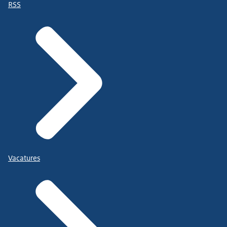
RSS
Vacatures