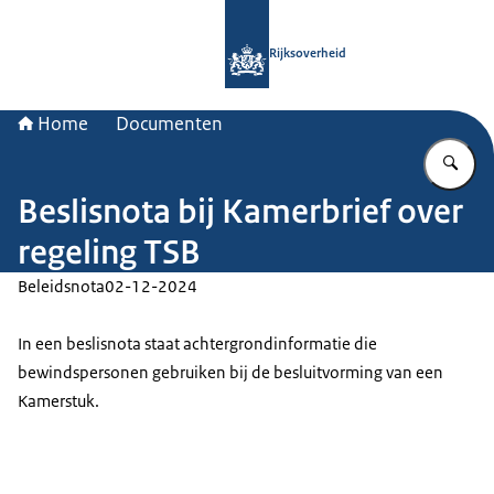
Naar de homepage van Rijksoverheid
Rijksoverheid
Home
Documenten
Vu
Beslisnota bij Kamerbrief over
regeling TSB
Beleidsnota
02-12-2024
In een beslisnota staat achtergrondinformatie die
bewindspersonen gebruiken bij de besluitvorming van een
Kamerstuk.