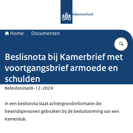
Naar de homepage van Rijksoverheid
Rijksoverheid
Home
Documenten
Vu
Beslisnota bij Kamerbrief met
voortgangsbrief armoede en
schulden
Beleidsnota
06-12-2024
In een beslisnota staat achtergrondinformatie die
bewindspersonen gebruiken bij de besluitvorming van een
Kamerstuk.