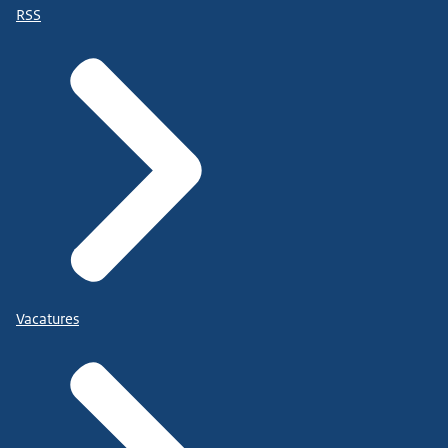
RSS
Vacatures