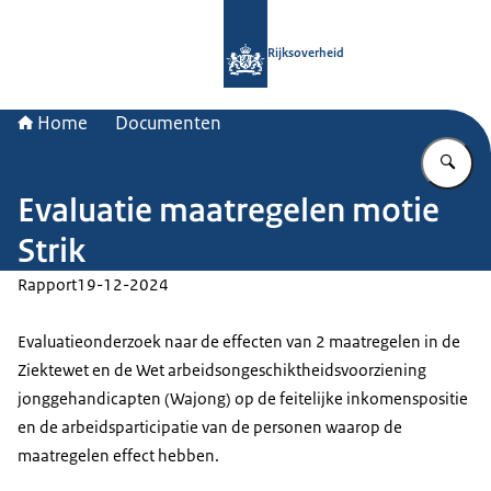
Naar de homepage van Rijksoverheid
Rijksoverheid
Home
Documenten
Vu
Evaluatie maatregelen motie
Strik
Rapport
19-12-2024
Evaluatieonderzoek naar de effecten van 2 maatregelen in de
Ziektewet en de Wet arbeidsongeschiktheidsvoorziening
jonggehandicapten (Wajong) op de feitelijke inkomenspositie
en de arbeidsparticipatie van de personen waarop de
maatregelen effect hebben.