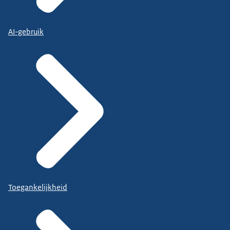
AI-gebruik
Toegankelijkheid