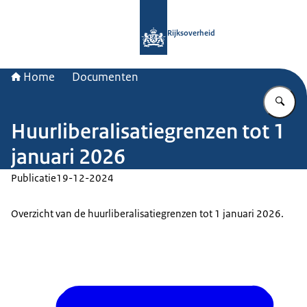
Naar de homepage van Rijksoverheid
Rijksoverheid
Home
Documenten
Vu
Huurliberalisatiegrenzen tot 1
januari 2026
Publicatie
19-12-2024
Overzicht van de huurliberalisatiegrenzen tot 1 januari 2026.