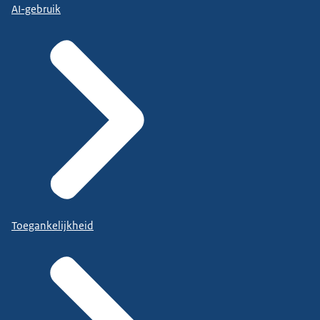
AI-gebruik
Toegankelijkheid