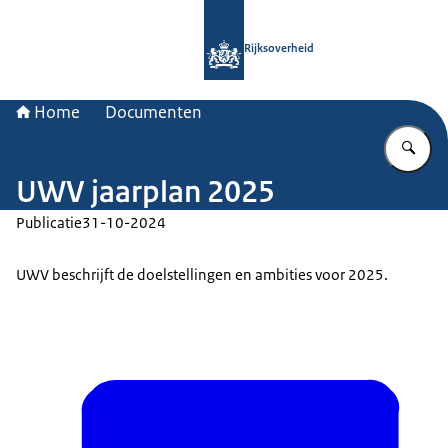
Naar de homepage van Rijksoverheid
Rijksoverheid
Home
Documenten
Vu
UWV jaarplan 2025
Publicatie
31-10-2024
UWV beschrijft de doelstellingen en ambities voor 2025.