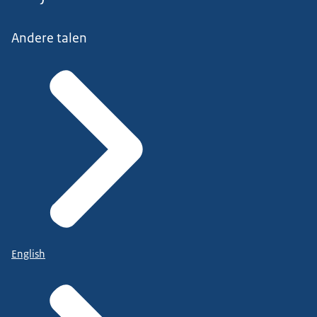
Andere talen
English