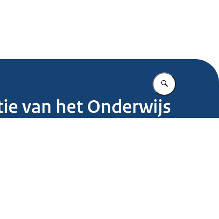
.nl
Vul in wat u z
tie van het Onderwijs