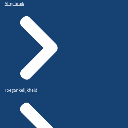
AI-gebruik
Toegankelijkheid