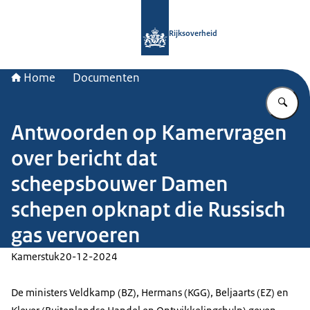
Naar de homepage van Rijksoverheid
Rijksoverheid
Home
Documenten
Vu
Antwoorden op Kamervragen
over bericht dat
scheepsbouwer Damen
schepen opknapt die Russisch
gas vervoeren
Kamerstuk
20-12-2024
De ministers Veldkamp (BZ), Hermans (KGG), Beljaarts (EZ) en