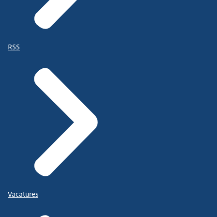
RSS
Vacatures