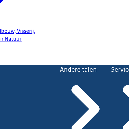
bouw, Visserij,
en Natuur
Andere talen
Servic