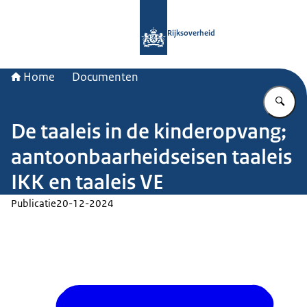
Naar de homepage van Rijksoverheid
Rijksoverheid
Home
Documenten
Vu
De taaleis in de kinderopvang;
aantoonbaarheidseisen taaleis
IKK en taaleis VE
Publicatie
20-12-2024