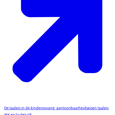
De taaleis in de kinderopvang; aantoonbaarheidseisen taaleis
IKK en taaleis VE