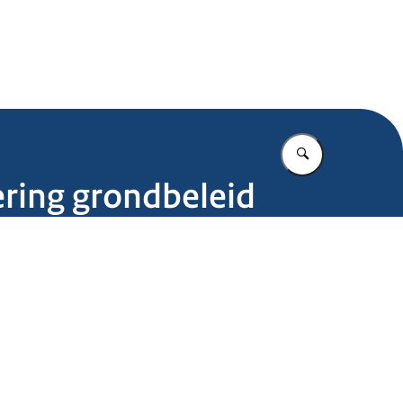
.nl
Vul in wat u z
ring grondbeleid