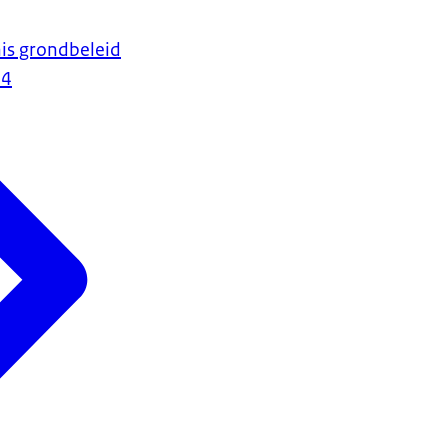
nis grondbeleid
24