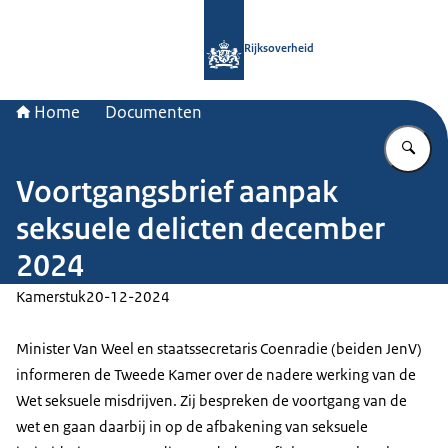
Naar de homepage van Rijksoverheid
Rijksoverheid
Home
Documenten
Vu
Voortgangsbrief aanpak
seksuele delicten december
2024
Kamerstuk
20-12-2024
Minister Van Weel en staatssecretaris Coenradie (beiden JenV)
informeren de Tweede Kamer over de nadere werking van de
Wet seksuele misdrijven. Zij bespreken de voortgang van de
wet en gaan daarbij in op de afbakening van seksuele