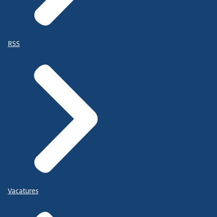
RSS
Vacatures