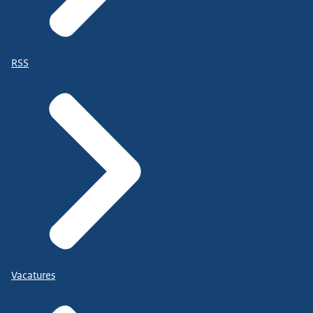
RSS
Vacatures