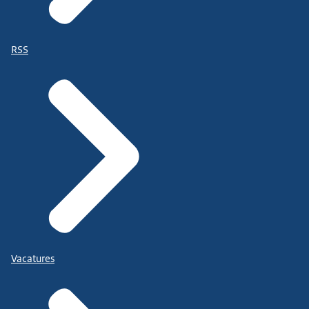
RSS
Vacatures