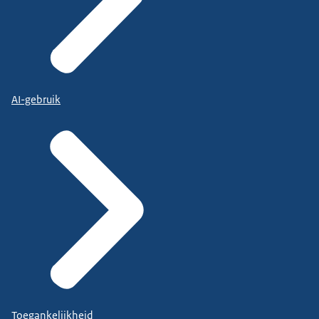
AI-gebruik
Toegankelijkheid