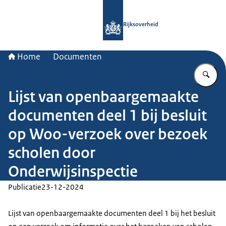
Naar de homepage van Rijksoverheid
Rijksoverheid
Home
Documenten
Vu
Lijst van openbaargemaakte
documenten deel 1 bij besluit
op Woo-verzoek over bezoek
scholen door
Onderwijsinspectie
Publicatie
23-12-2024
Lijst van openbaargemaakte documenten deel 1 bij het besluit