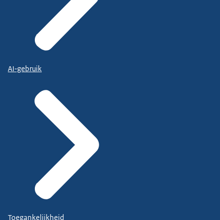
AI-gebruik
Toegankelijkheid