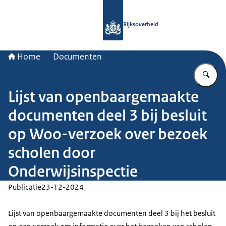
Naar de homepage van Rijksoverheid
Rijksoverheid
Home
Documenten
Vu
Lijst van openbaargemaakte
documenten deel 3 bij besluit
op Woo-verzoek over bezoek
scholen door
Onderwijsinspectie
Publicatie
23-12-2024
Lijst van openbaargemaakte documenten deel 3 bij het besluit