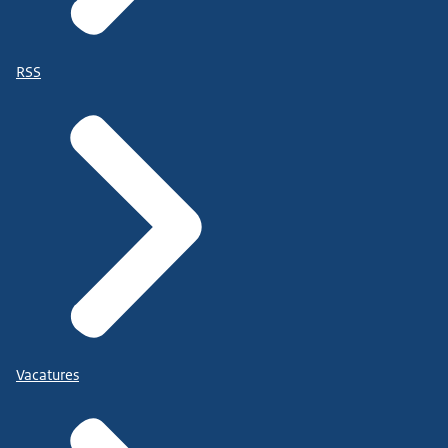
RSS
Vacatures