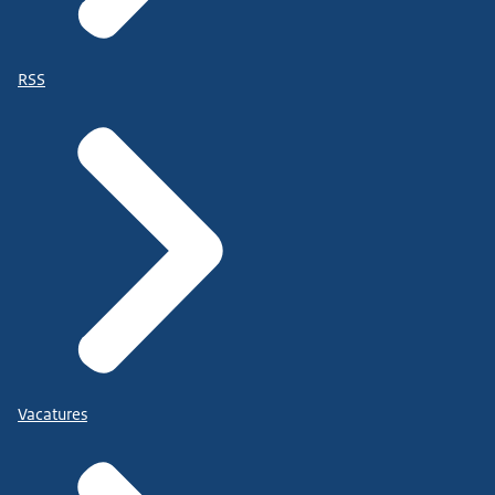
RSS
Vacatures