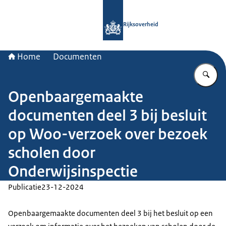
Naar de homepage van Rijksoverheid
Rijksoverheid
Home
Documenten
Vu
Openbaargemaakte
documenten deel 3 bij besluit
op Woo-verzoek over bezoek
scholen door
Onderwijsinspectie
Publicatie
23-12-2024
Openbaargemaakte documenten deel 3 bij het besluit op een