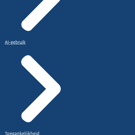
AI-gebruik
Toegankelijkheid