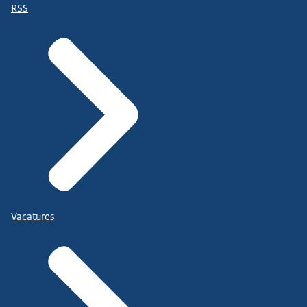
RSS
Vacatures