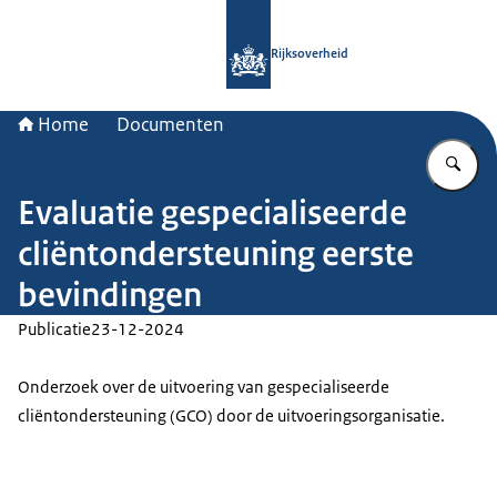
Naar de homepage van Rijksoverheid
Rijksoverheid
Home
Documenten
Vu
Evaluatie gespecialiseerde
cliëntondersteuning eerste
bevindingen
Publicatie
23-12-2024
Onderzoek over de uitvoering van gespecialiseerde
cliëntondersteuning (GCO) door de uitvoeringsorganisatie.