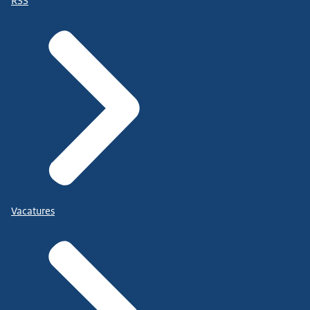
RSS
Vacatures