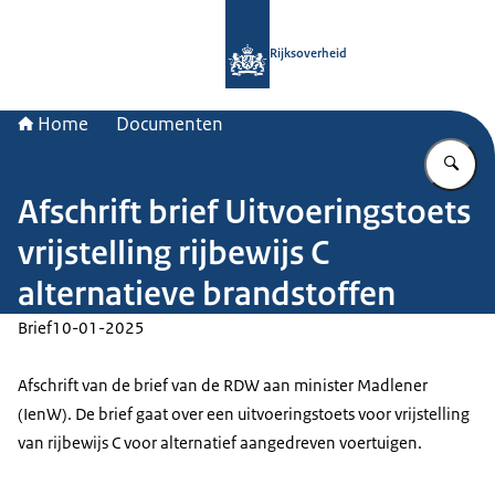
Naar de homepage van Rijksoverheid
Rijksoverheid
Home
Documenten
Vu
Afschrift brief Uitvoeringstoets
vrijstelling rijbewijs C
alternatieve brandstoffen
Brief
10-01-2025
Afschrift van de brief van de RDW aan minister Madlener
(IenW). De brief gaat over een uitvoeringstoets voor vrijstelling
van rijbewijs C voor alternatief aangedreven voertuigen.