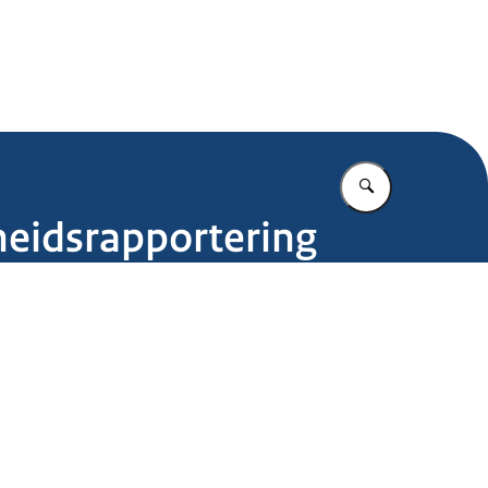
.nl
Vul in wat u z
heidsrapportering