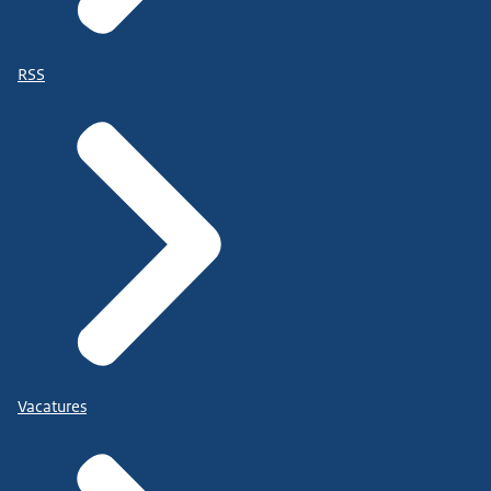
RSS
Vacatures