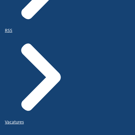
RSS
Vacatures