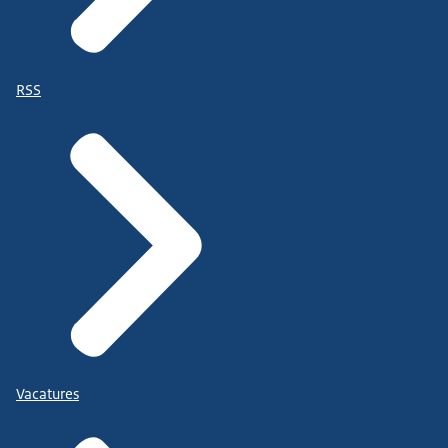
RSS
Vacatures