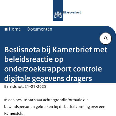
Naar de homepage van Rijksoverheid
Rijksoverheid
Home
Documenten
Vu
Beslisnota bij Kamerbrief met
beleidsreactie op
onderzoeksrapport controle
digitale gegevens dragers
Beleidsnota
21-01-2025
In een beslisnota staat achtergrondinformatie die
bewindspersonen gebruiken bij de besluitvorming over een
Kamerstuk.