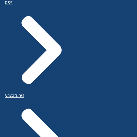
RSS
Vacatures