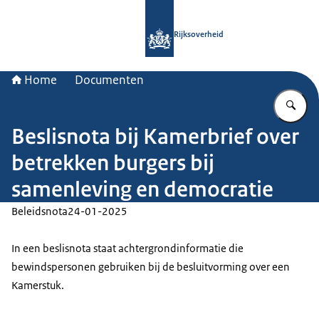
Naar de homepage van Rijksoverheid
Rijksoverheid
Home
Documenten
Vu
Beslisnota bij Kamerbrief over
betrekken burgers bij
samenleving en democratie
Beleidsnota
24-01-2025
In een beslisnota staat achtergrondinformatie die
bewindspersonen gebruiken bij de besluitvorming over een
Kamerstuk.