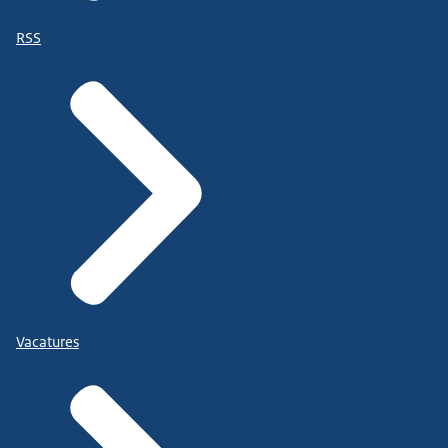
RSS
Vacatures