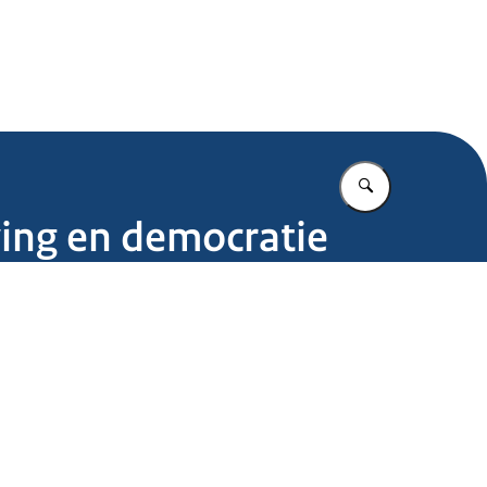
.nl
Vul in wat u z
ving en democratie