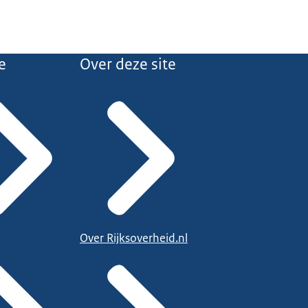
e
Over deze site
Over Rijksoverheid.nl