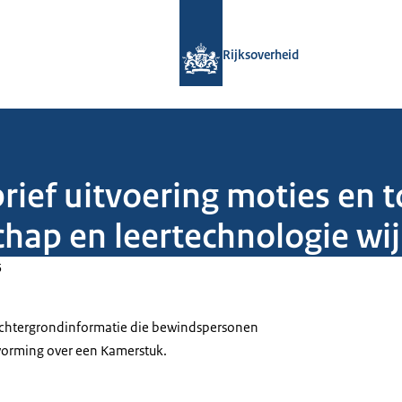
Naar de homepage van Rijksoverheid
Rijksoverheid
rief uitvoering moties en 
hap en leertechnologie wi
5
 achtergrondinformatie die bewindspersonen
tvorming over een Kamerstuk.