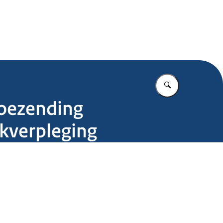
.nl
Vul in wat u z
toezending
jkverpleging