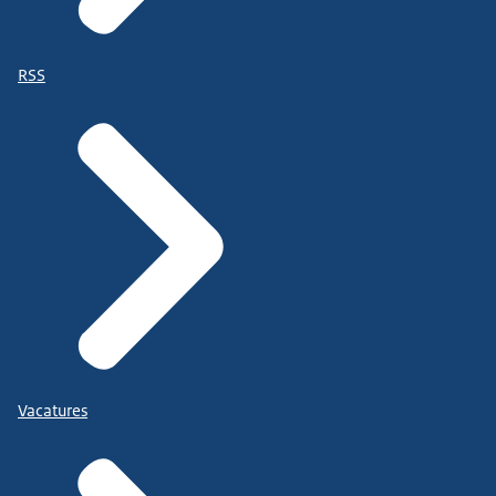
RSS
Vacatures