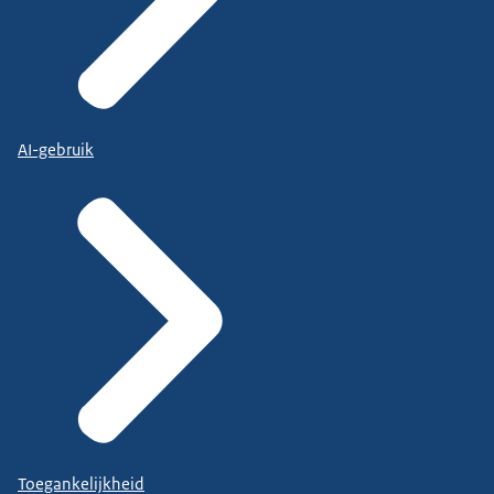
AI-gebruik
Toegankelijkheid