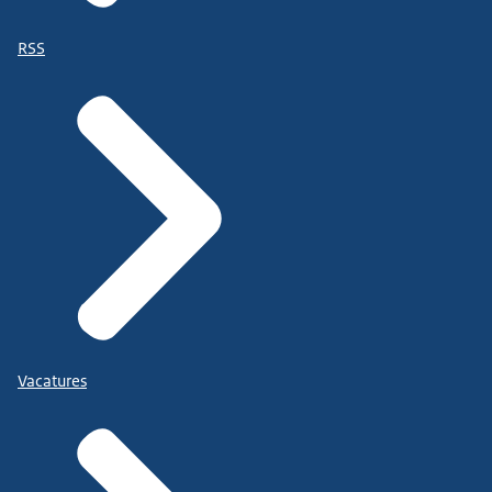
RSS
Vacatures