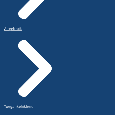
AI-gebruik
Toegankelijkheid