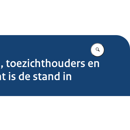
.nl
Vul in wat u z
n, toezichthouders en
t is de stand in