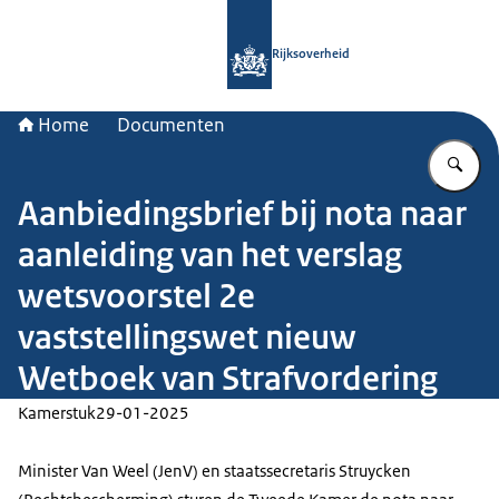
Naar de homepage van Rijksoverheid
Rijksoverheid
Home
Documenten
Vu
Aanbiedingsbrief bij nota naar
aanleiding van het verslag
wetsvoorstel 2e
vaststellingswet nieuw
Wetboek van Strafvordering
Kamerstuk
29-01-2025
Minister Van Weel (JenV) en staatssecretaris Struycken