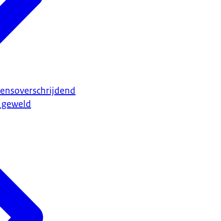
rensoverschrijdend
l geweld