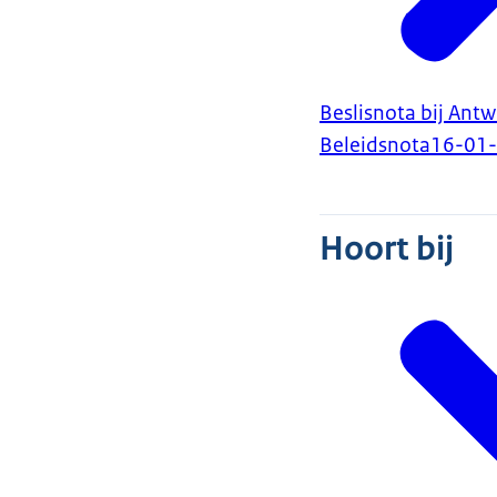
Beslisnota bij An
Beleidsnota
16-01
Hoort bij