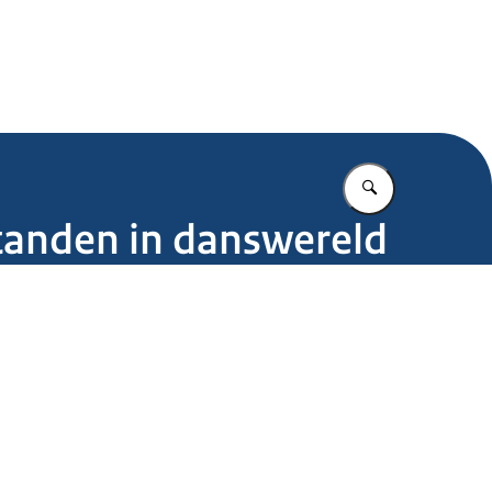
.nl
Vul in wat u z
anden in danswereld