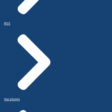
RSS
Vacatures