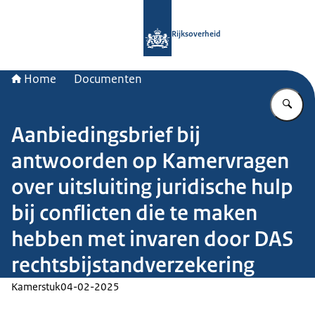
Naar de homepage van Rijksoverheid
Rijksoverheid
Home
Documenten
Vu
Aanbiedingsbrief bij
antwoorden op Kamervragen
over uitsluiting juridische hulp
bij conflicten die te maken
hebben met invaren door DAS
rechtsbijstandverzekering
Kamerstuk
04-02-2025