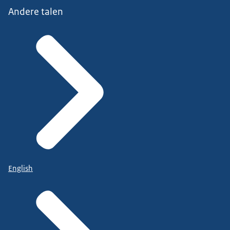
Andere talen
English