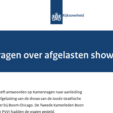
Naar de homepage van Rijksoverheid
Rijksoverheid
gen over afgelasten show
geeft antwoorden op Kamervragen naar aanleiding
afgelasting van de shows van de Joods-Israëlische
r bij Boom Chicago. De Tweede Kamerleden Boon
n PVV) hadden de vragen gesteld.