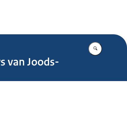
.nl
Vul in wat u z
s van Joods-