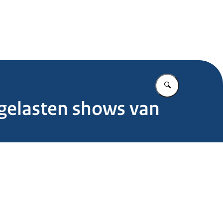
.nl
Vul in wat u z
gelasten shows van