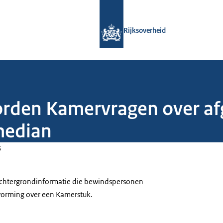
Naar de homepage van Rijksoverheid
Rijksoverheid
orden Kamervragen over af
median
5
 achtergrondinformatie die bewindspersonen
tvorming over een Kamerstuk.