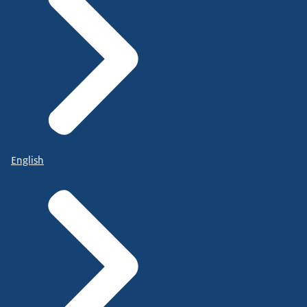
English