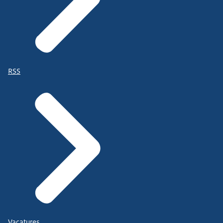
RSS
Vacatures