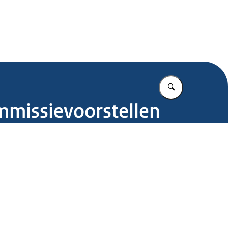
.nl
Vul in wat u z
mmissievoorstellen